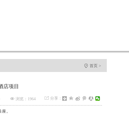

首页
>
酒店项目


分享：
3
浏览：1964
插座。