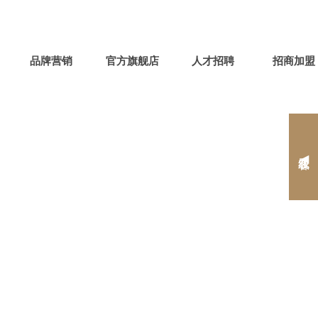




官方微信
手机平台
APP
网站地图
品牌营销
官方旗舰店
人才招聘
招商加盟
在线客服 ◀