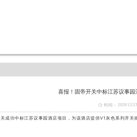
喜报！固帝开关中标江苏议事园

2020/12/2
时间：
10:25:50
关成功中标江苏议事园酒店项目，为该酒店提供V1灰色系列开关